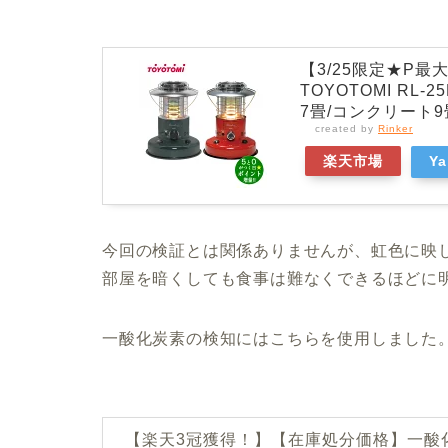
【3/25限定★P最
TOYOTOMI RL
7畳/コンクリート9
created by
Rinker
楽天市場
Y
今回の検証とは関係ありませんが、虹色に映
部屋を暗くしても食事は難なくできるほどに
一酸化炭素の検知にはこちらを使用しました
【楽天3冠獲得！】【在庫処分価格】一酸