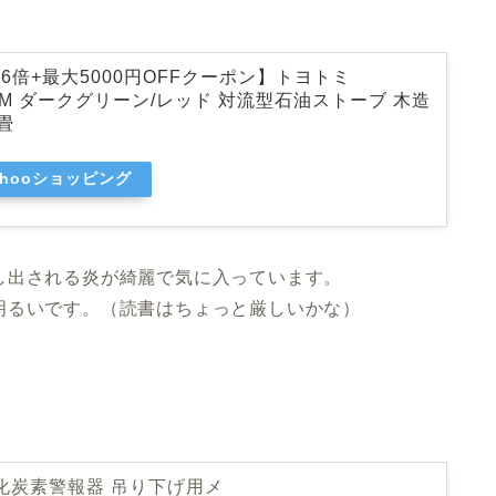
大6倍+最大5000円OFFクーポン】トヨトミ
-25M ダークグリーン/レッド 対流型石油ストーブ 木造
畳
ahooショッピング
し出される炎が綺麗で気に入っています。
明るいです。（読書はちょっと厳しいかな）
。
化炭素警報器 吊り下げ用メ