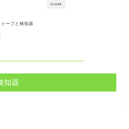
CLOSE
ストーブと検知器
証
検知器