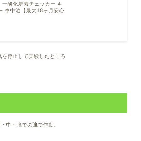
 一酸化炭素チェッカー キ
ー 車中泊【最大18ヶ月安心
気を停止して実験したところ
弱・中・強での
強
で作動。