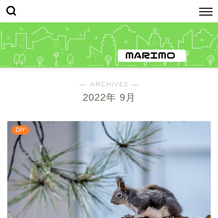
― ARCHIVES ―
2022年 9月
DIY