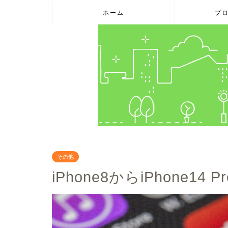
ホーム
プ
その他
iPhone8からiPhone1