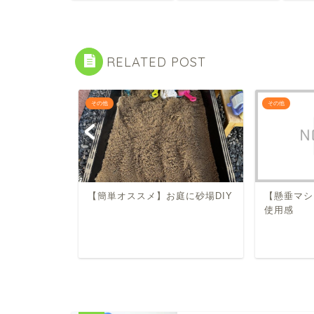
RELATED POST
その他
その他
所
【簡単オススメ】お庭に砂場DIY
【懸垂マシン
使用感