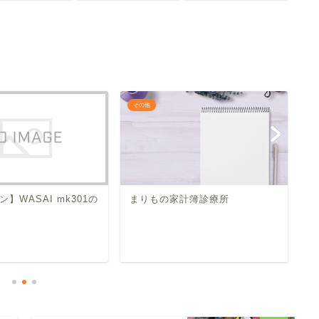
その他
そ
】WASAI mk301の
まりもの家計簿診療所
【