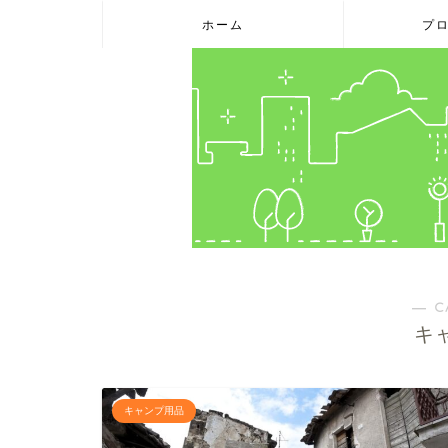
ホーム
プ
― C
キ
キャンプ用品